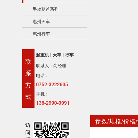
手动葫芦系列
惠州天车
惠州行车
起重机
| 天车 | 行车
联
联系人：尚经理
系
电话：
方
0752-3222605
手机：
式
138-2990-0991
参数/规格/价格
访
问