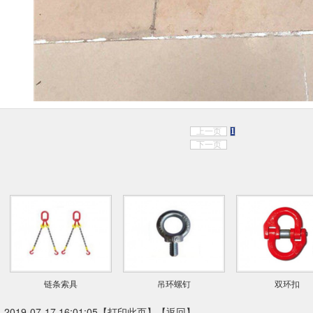
上一页
1
下一页
链条索具
吊环螺钉
双环扣
9-07-17 16:01:05【
打印此页
】【
返回
】