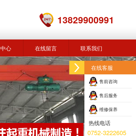
13829900991
闻中心
在线留言
联系我们
在线客服
售前咨询
售后服务
维修保养
热线电话
0752-3222605